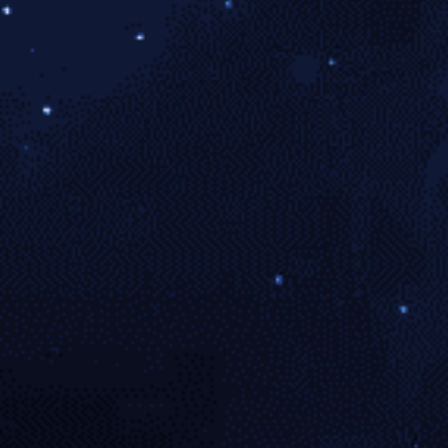
乐鱼网页版在