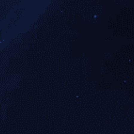
验。
荣誉与成就
线登录 在多个国际赛事科技平台评比中脱颖而出，持续提升安全