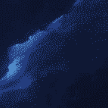
平台所在地法院提起诉讼。
继续浏览赛事与历史操作，无需重复设置。
影响主要流程，进一步增强平台可靠性。
性化推荐。也支持查看平台热投排行。