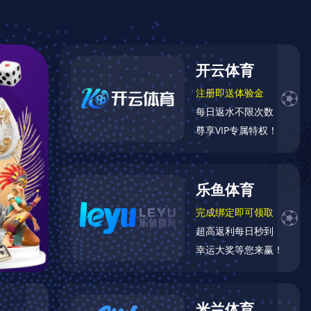
App
公司
体育
注册入口
简介
资讯
浏览或使用即代表您接受所有条