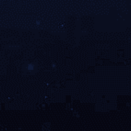
数据合规卓越平台
平台顺利通过 GDPR 与 ISO 多项认证，建立技术
安全新标准。
联系我们
敦煌市文昌路418号
support@dienlanhthanhtung.com