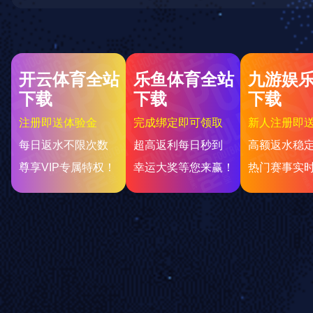
五、知识产权声明
乐鱼网页版在线登录平台的所有内
平台资料。
六、免责声明
本平台所提供的数据和信息均为参
七、协议修改
平台有权在无需通知用户的情况下
八、法律适用与争议解决